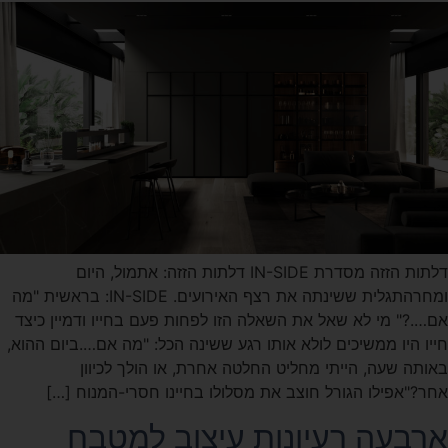
דלתות הזזה מסדרת IN-SIDE דלתות הזזה: אתמול, היום
ומחרהתגלית ששינתה את רצף האירועים. IN-SIDE: בראשית "מה
אם….?" מי לא שאל את השאלה הזו לפחות פעם בחייו ודמיין כיצד
חייו היו ממשיכים לולא אותו רגע ששינה הכל: "מה אם….ביום ההוא,
באותה שעה, הייתי מחליט החלטה אחרת, או הולך לכיוון
אחר?"אפילו הגורל חוצב את מסלולו בחיינו חסרי-המנוח […]
ארבעה רעיונות עיצוב למטבח