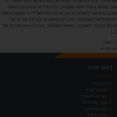
אם מדובר בבריכה ענקית הצופה על הים באפקט כחול-אופטי, או
אזור מנוחה בגינה ירוקה ושופעת, הבריכה היא בראש ובראשונה
מקום בו אפשר להפליג בדמיון, או במילותיו של דייויד פוסטה וולאס:
"אייקונית ועל-אופנתית". הדברים החשובים בבריכה הם הריח,
הכחול הבהיר, והשחייה, ההתזה והצלילה. הבריכה היא מערכת של
[…]
older
←
→
newer
ניווט מהיר
דף הבית
פרופיל חברה
שאלות ותשובות
קשרי אדריכלים
נקודות מכירה
קטלוג 2026