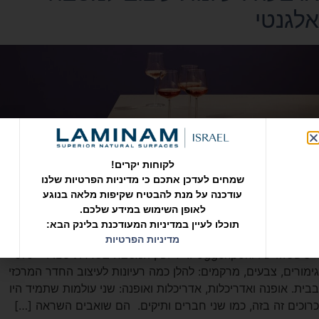
אלגנטי
לקוחות יקרים!
שמחים לעדכן אתכם כי מדיניות הפרטיות שלנו
עודכנה על מנת להבטיח שקיפות מלאה בנוגע
לאופן השימוש במידע שלכם.
תוכלו לעיין במדיניות המעודכנת בלינק הבא:
ארבעה רעיונות עיצוב למטבח אלגנטי מטבח
מדיניות הפרטיות
+MODO של Poggenpohl. דלפק המטבח בסדרת Oro – FILO
גימורים, צבעים, מרקמים: להלן כמה רעיונות לעיצוב החדר המרכזי
בבית. אופנה ואדריכלות, אדריכלות ואופנה: שני עולמות שתמיד היו
כרוכים זה בזה, כמו שני חברים ותיקים. הם שואבים השראה […]