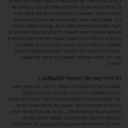
ברוכים הבאים לאתר של למינם ישראל למינם ישראל הינה אחת מ
13 חברות הבנות של חברת למינם הגלובלית. והזכיין הבלעדי של
המותג בישראל. Laminam הינו מותג גרניט פורצלן חדשני ופורץ
דרך, שתוכנן, עוצב ומיוצר בסטנדרטים הגבוהים ביותר שקיימים
בענף המשטחים בתחילת המאה ה-21, עם גידול המגמה במעבר
משימוש במשטחי השיש למשטחי גרניט פורצלן קבוצה של חוקרים
איטלקיים הצליחה לפתח משטח שמאחד את כל היישומים הטכניים
שמחפים על המגרעות של משטחי השיש הטבעיים, ומאפשרים
עבודה נוחה ובטוחה יותר במטבח. המשטחים מעוצבים בסגנון
פורץ דרך חדשני ואומנותי, המשלב טבע קלאסי עם המטבח
המודרני.
כל היתרונות של משטחי LAMINAM
המשטחים של למינם מציעים אינספור יתרונות, מה שהופך אותם
לבחירה המושלמת כדי להגביר את הערך של החלל שלכם.
יצרנו משטחים טבעיים המעניקים איכות מעולה בשילוב עם הטבע.
בין אם הם מותקנים כריצוף ,במטבח, או כחיפוי משטחי למינם
מספקים תכונות טכניות מעולות, , יופי על זמני וקלים לניקוי. הודות
לטכנולוגיית הייצור תוצרת איטליה, משטחי למינם בטוחים,
היגייניים, אידיאליים לשימוש הן בפנים והן בחוץ, וקל לטפל בהם.