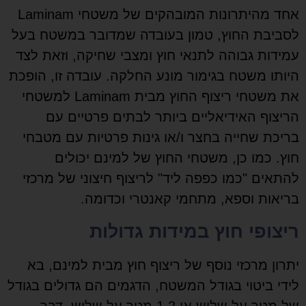
אחד מהיתרונות המובהקים של משטחי Laminam
לסביבת החוץ, טמון בעובדה שמדובר במשטח בעל
עמידות גבוהה לתנאי חוץ ומצבי שחיקה, וזאת לצד
היותו משטח בגימור מונע החלקה. עובדה זו, הופכת
את משטחי ריצוף החוץ מבית Laminam למשטחי
הריצוף האידיאליים ביותר לבתים פרטיים עם
בריכת שחייה בחצר ו/או גינות פרטיות עם מטבחי
חוץ. כמו כן, משטחי החוץ של למינם יכולים
להתאים "כמו כפפה ליד" לריצוף חיצוני של מרכזי
בריאות וספא, מתחמי קאנטרי וכדומה.
ריצופי חוץ במידות גדולות
יתרון מרכזי נוסף של ריצוף חוץ מבית למינם, בא
לידי ביטוי בגודל המשטח, הדגמים הם גדולים בגודל
של מטר על שלוש או 1.2 מטר על שלוש, דבר