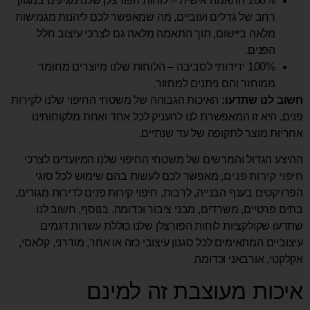
100% התאמה אישית – לוחות הפורצלן שלנו מגיעים במגוון
רחב של גדלים ועוביים, מה שמאפשר לכם ליהנות מגמישות
מלאה ביישום, תוך התאמה מלאה גם לצרכי עיצוב חלל
הפנים.
100% ידידותי לסביבה – הלוחות שלנו מיוצרים מחומר
ממוחזר והם ניתנים למחזור.
חשוב לנו שתדעו:
האיכות הגבוהה של משטחי החיפוי שלנו לקירות
פנים, היא זו המאפשרת לנו להעניק לכל אחד ואחת מלקוחותינו
אחריות מוצר לתקופה של עד שנתיים.
ההיצע הגדול והמרשים של משטחי החיפוי שלנו המיועדים לצרכי
חיפוי קירות פנים
, מאפשר לכם לעשות בהם שימוש לכל סוגי
הפרויקטים בענף הבנייה, לרבות, חיפוי קירות פנים לדירות מגורים,
בתים פרטיים, משרדים, מבני ציבור וכדומה. בנוסף, חשוב לנו
שתדעו שקולקציות לוחות הפורצלן שלנו כוללת עשרות דגמים
עיצוביים המתאימים לכל סגנון עיצובי כזה או אחר, מודרני, קלאסי,
אקלקטי, אורבאני וכדומה.
איכות מעוצבת זה למינם