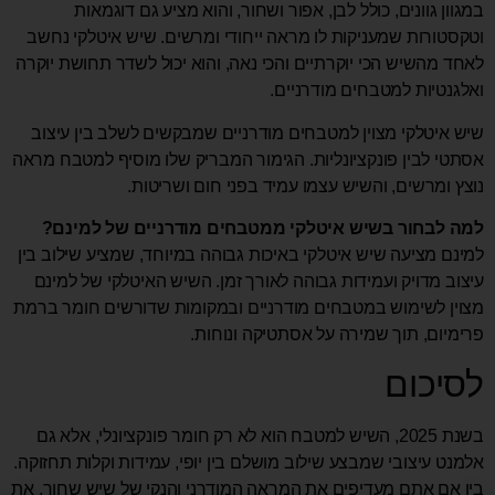
במגוון גוונים, כולל לבן, אפור ושחור, והוא מציע גם דוגמאות
וטקסטורות שמעניקות לו מראה ייחודי ומרשים. שיש איטלקי נחשב
לאחד מהשיש הכי יוקרתיים והכי נאה, והוא יכול לשדר תחושת יוקרה
ואלגנטיות למטבחים מודרניים.
שיש איטלקי מצוין למטבחים מודרניים שמבקשים לשלב בין עיצוב
אסתטי לבין פונקציונליות. הגימור המבריק שלו מוסיף למטבח מראה
נוצץ ומרשים, והשיש עצמו עמיד בפני חום ושריטות.
למה לבחור בשיש איטלקי ממטבחים מודרניים של למינם?
למינם מציעה שיש איטלקי באיכות גבוהה במיוחד, שמציע שילוב בין
עיצוב מדויק ועמידות גבוהה לאורך זמן. השיש האיטלקי של למינם
מצוין לשימוש במטבחים מודרניים ובמקומות שדורשים חומר ברמת
פרימיום, תוך שמירה על אסתטיקה ונוחות.
לסיכום
בשנת 2025, השיש למטבח הוא לא רק חומר פונקציונלי, אלא גם
אלמנט עיצובי שמבצע שילוב מושלם בין יופי, עמידות וקלות תחזוקה.
בין אם אתם מעדיפים את המראה המודרני והנקי של שיש שחור, את