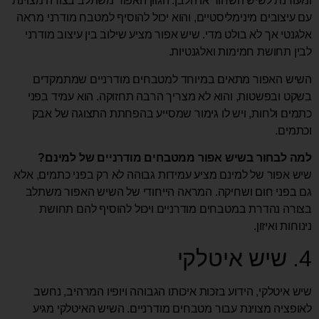
ומעודנת לשיש השחור או הלבן. הגוון האפור משתלב בצורה מצוינת
עם עיצובים מינימליסטיים, והוא יכול להוסיף למטבח מודרני מראה
אלגנטי אך לא בולט מדי. שיש אפור מציע שילוב בין עיצוב מודרני
לבין תחושת חמימות ואלגנטיות.
השיש האפור מתאים במיוחד למטבחים מודרניים שמתמקדים
בשקט ובפשטות, והוא לא מצריך הרבה תחזוקה. הוא עמיד בפני
כתמים ולחות, ויש לו גימור שמסייע בהפחתת התצוגה של אבק
וכתמים.
למה לבחור בשיש אפור ממטבחים מודרניים של למינם?
שיש אפור של למינם מציע עמידות גבוהה לא רק בפני כתמים, אלא
גם בפני חום ושחיקה. המראה הייחודי של השיש האפור משתלב
בצורה נהדרת במטבחים מודרניים ויכול להוסיף להם תחושת
נינוחות ואיזון.
4. שיש איטלקי
שיש איטלקי, הידוע בזכות איכותו הגבוהה ויופיו המרהיב, נחשב
לאופציה מצוינת עבור מטבחים מודרניים. השיש האיטלקי מגיע