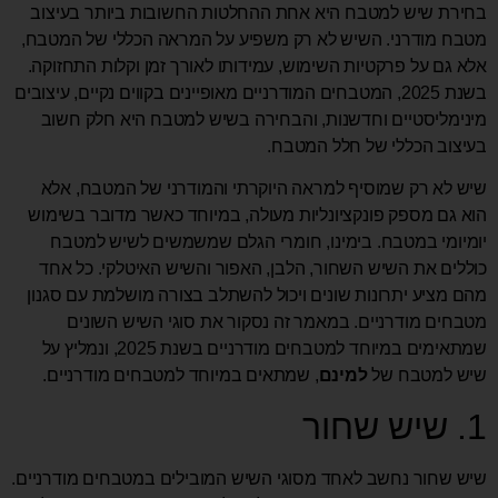
בחירת שיש למטבח היא אחת ההחלטות החשובות ביותר בעיצוב
מטבח מודרני. השיש לא רק משפיע על המראה הכללי של המטבח,
אלא גם על פרקטיות השימוש, עמידותו לאורך זמן וקלות התחזוקה.
בשנת 2025, המטבחים המודרניים מאופיינים בקווים נקיים, עיצובים
מינימליסטיים וחדשנות, והבחירה בשיש למטבח היא חלק חשוב
בעיצוב הכללי של חלל המטבח.
שיש לא רק שמוסיף למראה היוקרתי והמודרני של המטבח, אלא
הוא גם מספק פונקציונליות מעולה, במיוחד כאשר מדובר בשימוש
יומיומי במטבח. בימינו, חומרי הגלם שמשמשים לשיש למטבח
כוללים את השיש השחור, הלבן, האפור והשיש האיטלקי. כל אחד
מהם מציע יתרונות שונים ויכול להשתלב בצורה מושלמת עם סגנון
מטבחים מודרניים. במאמר זה נסקור את סוגי השיש השונים
שמתאימים במיוחד למטבחים מודרניים בשנת 2025, ונמליץ על
שיש למטבח של
למינם
, שמתאים במיוחד למטבחים מודרניים.
1. שיש שחור
שיש שחור נחשב לאחד מסוגי השיש המובילים במטבחים מודרניים.