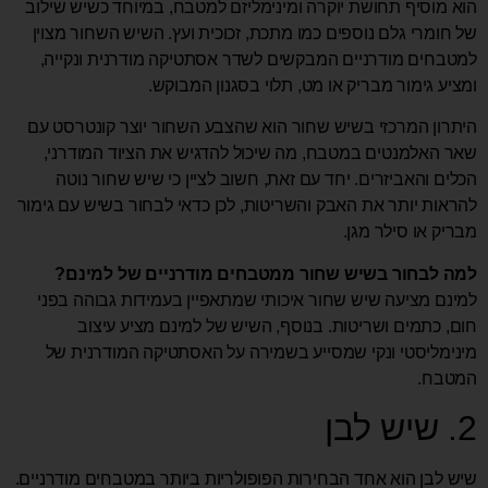
הוא מוסיף תחושת יוקרה ומינימליזם למטבח, במיוחד כשיש שילוב
של חומרי גלם נוספים כמו מתכת, זכוכית ועץ. השיש השחור מצוין
למטבחים מודרניים המבקשים לשדר אסתטיקה מודרנית ונקייה,
ומציע גימור מבריק או מט, תלוי בסגנון המבוקש.
היתרון המרכזי בשיש שחור הוא שהצבע השחור יוצר קונטרסט עם
שאר האלמנטים במטבח, מה שיכול להדגיש את הציוד המודרני,
הכלים והאביזרים. יחד עם זאת, חשוב לציין כי שיש שחור נוטה
להראות יותר את האבק והשריטות, לכן כדאי לבחור בשיש עם גימור
מבריק או סילר מגן.
למה לבחור בשיש שחור ממטבחים מודרניים של למינם?
למינם מציעה שיש שחור איכותי שמתאפיין בעמידות גבוהה בפני
חום, כתמים ושריטות. בנוסף, השיש של למינם מציע עיצוב
מינימליסטי ונקי שמסייע בשמירה על האסתטיקה המודרנית של
המטבח.
2. שיש לבן
שיש לבן הוא אחד הבחירות הפופולריות ביותר במטבחים מודרניים.